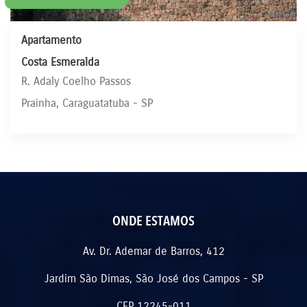
Apartamento
Costa Esmeralda
R. Adaly Coelho Passos
Prainha, Caraguatatuba - SP
ONDE ESTAMOS
Av. Dr. Ademar de Barros, 412
Jardim São Dimas, São José dos Campos - SP
CEP 12245-011